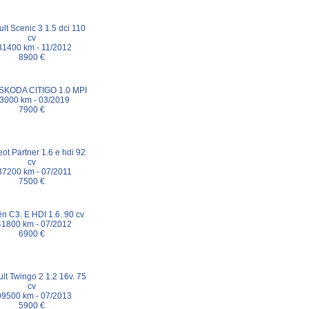
lt Scenic 3 1.5 dci 110
cv
31400 km - 11/2012
8900 €
 SKODA CITIGO 1.0 MPI
3000 km - 03/2019
7900 €
ot Partner 1.6 e hdi 92
cv
37200 km - 07/2011
7500 €
ën C3. E HDI 1.6. 90 cv
41800 km - 07/2012
6900 €
lt Twingo 2 1.2 16v. 75
cv
09500 km - 07/2013
5900 €