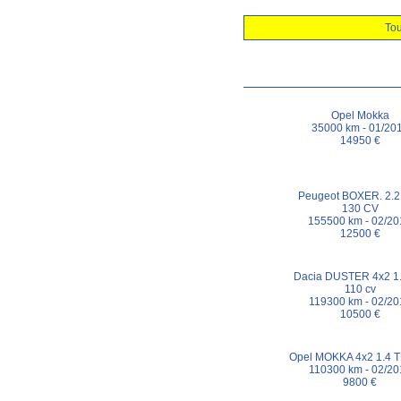
Tou
Opel Mokka
35000 km - 01/20
14950 €
Peugeot BOXER. 2.2
130 CV
155500 km - 02/20
12500 €
Dacia DUSTER 4x2 1.
110 cv
119300 km - 02/20
10500 €
Opel MOKKA 4x2 1.4
110300 km - 02/20
9800 €