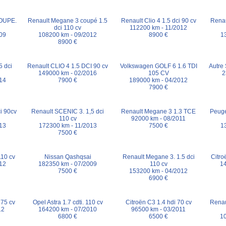
OUPE.
Renault Megane 3 coupé 1.5
Renault Clio 4 1.5 dci 90 cv
Renau
dci 110 cv
112200 km - 11/2012
09
108200 km - 09/2012
8900 €
1
8900 €
5 dci
Renault CLIO 4 1.5 DCI 90 cv
Volkswagen GOLF 6 1.6 TDI
Autre
149000 km - 02/2016
105 CV
2
14
7900 €
189000 km - 04/2012
7900 €
i 90cv
Renault SCENIC 3. 1,5 dci
Renault Megane 3 1.3 TCE
Peuge
110 cv
92000 km - 08/2011
13
172300 km - 11/2013
7500 €
1
7500 €
110 cv
Nissan Qashqsai
Renault Megane 3. 1.5 dci
Citro
12
182350 km - 07/2009
110 cv
1
7500 €
153200 km - 04/2012
6900 €
 75 cv
Opel Astra 1.7 cdti. 110 cv
Citroën C3 1.4 hdi 70 cv
Renau
12
164200 km - 07/2010
96500 km - 03/2011
6800 €
6500 €
1