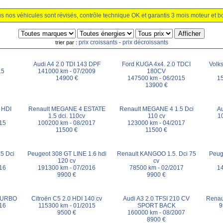
s nos véhicules sont révisés, contrôle technique OK et garantis 3 mois moteur et bo
prix croissants
prix décroissants
trier par :
-
Audi A4 2.0 TDI 143 DPF
Ford KUGA 4x4. 2.0 TDCI
Volk
15
141000 km - 07/2009
180CV
14900 €
147500 km - 06/2015
1
13900 €
 HDI
Renault MEGANE 4 ESTATE
Renault MEGANE 4 1.5 Dci
Au
1.5 dci. 110cv
110 cv
1
15
100200 km - 08/2017
123000 km - 04/2017
11500 €
11500 €
5 Dci
Peugeot 308 GT LINE 1.6 hdi
Renault KANGOO 1.5. Dci 75
Peug
120 cv
cv
16
191300 km - 07/2016
78500 km - 02/2017
1
9900 €
9900 €
 TURBO
Citroën C5 2.0 HDI 140 cv
Audi A3 2.0 TFSI 210 CV
Renau
16
115300 km - 01/2015
SPORT BACK
9
9500 €
160000 km - 08/2007
8900 €