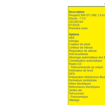
Description
Peugeot 308 GT LINE 1.6 hd
Diesel - 7 CV
191300 km
07/2016
Première main
Options
ABS
Airbags
Capteur de pluie
Limiteur de vitesse
Régulateur de vitesse
Anti brouillards
Allumage automatique des 
Climatisation automatique
Radio CD
- Télécommande au volant
Ordinateur de bord
GPS
Préparation téléphones Blu
Fermeture centralisée
Vitres électriques
Rétroviseurs électriques
Jantes alu
Toit ouvrant
- Panoramique
Attelage