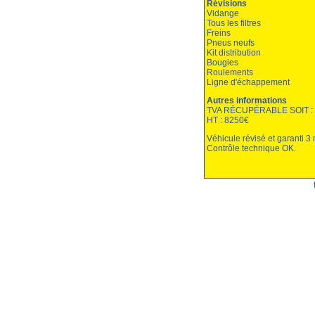
Révisions
Vidange
Tous les filtres
Freins
Pneus neufs
Kit distribution
Bougies
Roulements
Ligne d'échappement
Autres informations
TVA RÉCUPÉRABLE SOIT :
HT : 8250€
Véhicule révisé et garanti 3 
Contrôle technique OK.